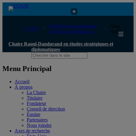
Chaire Raoul-Dandurand en études stratégiques et diplomatiques
Chaire Raoul-Dandurand
Aitaa
UQAM
en études stratégiques e...
rajalle
Chaire Raoul-Dandurand en études stratégiques et
diplomatiques
Menu Principal
Accueil
À propos
La Chaire
Titulaire
Fondateur
Conseil de direction
Équipe
Partenaires
Nous joindre
Axes de recherche