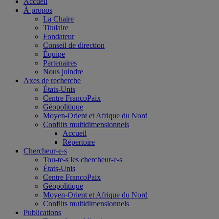
Accueil
À propos
La Chaire
Titulaire
Fondateur
Conseil de direction
Équipe
Partenaires
Nous joindre
Axes de recherche
États-Unis
Centre FrancoPaix
Géopolitique
Moyen-Orient et Afrique du Nord
Conflits multidimensionnels
Accueil
Répertoire
Chercheur-e-s
Tou-te-s les chercheur-e-s
États-Unis
Centre FrancoPaix
Géopolitique
Moyen-Orient et Afrique du Nord
Conflits multidimensionnels
Publications