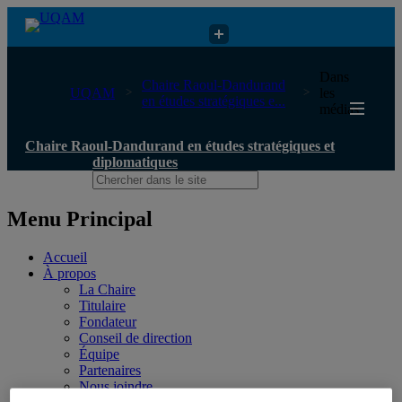
Chaire Raoul-Dandurand en études stratégiques et diplomatiques
Dans
Chaire Raoul-Dandurand
UQAM
les
en études stratégiques e...
médias
Chaire Raoul-Dandurand en études stratégiques et
diplomatiques
Menu Principal
Accueil
À propos
La Chaire
Titulaire
Fondateur
Conseil de direction
Équipe
Partenaires
Nous joindre