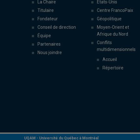
La Chaire
États-Unis
Titulaire
Centre FrancoPaix
Fondateur
Géopolitique
Conseil de direction
Moyen-Orient et
Afrique du Nord
Équipe
Conflits
Partenaires
multidimensionnels
Nous joindre
Accueil
Répertoire
UQAM -
Université du Québec à Montréal