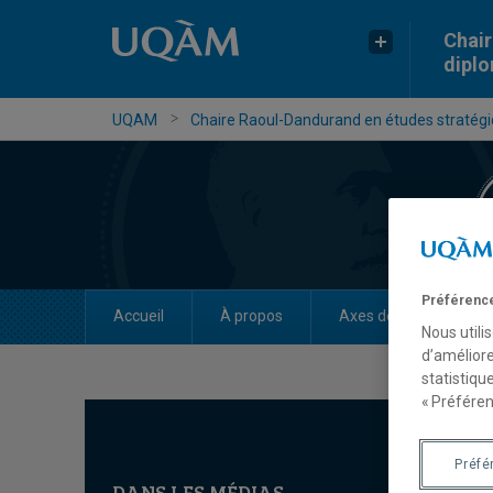
Chair
dipl
UQAM
Chaire Raoul-Dandurand en études stratégiq
Préférence
Accueil
À propos
Axes de recherche
Nous utili
d’améliore
statistiqu
« Préféren
Préfé
DANS LES MÉDIAS