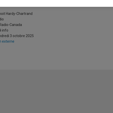
ientôt un nouveau PM au Japon
oit Hardy-Chartrand
dio
 Radio-Canada
i info
dredi 3 octobre 2025
n externe