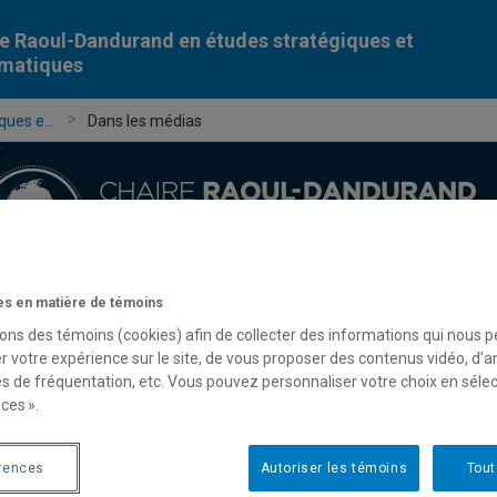
e Raoul-Dandurand en études stratégiques et
omatiques
ues e...
Dans les médias
s en matière de témoins
Chercheur-e-s
Publications
Formation
Évèn
sons des témoins (cookies) afin de collecter des informations qui nous 
r votre expérience sur le site, de vous proposer des contenus vidéo, d’a
es de fréquentation, etc. Vous pouvez personnaliser votre choix en séle
ces ».
rences
Autoriser les témoins
Tout