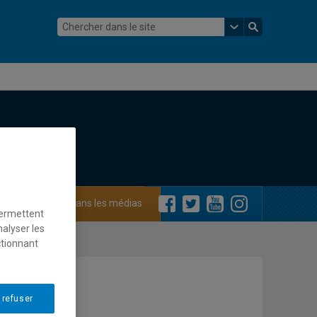
ements
Dans les médias
permettent
nalyser les
ctionnant
 refuser