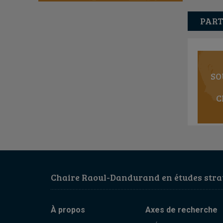
PART
SO
C
Chaire Raoul-Dandurand en études strat
À propos
Axes de recherche