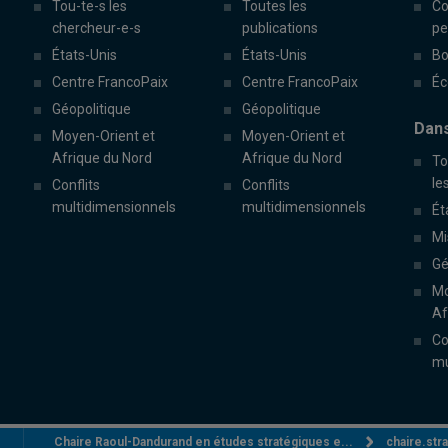
Tou-te-s les
Toutes les
Co
chercheur-e-s
publications
pe
États-Unis
États-Unis
Bo
Centre FrancoPaix
Centre FrancoPaix
Éc
Géopolitique
Géopolitique
Dans
Moyen-Orient et
Moyen-Orient et
Afrique du Nord
Afrique du Nord
To
le
Conflits
Conflits
multidimensionnels
multidimensionnels
Ét
Mi
Gé
Mo
Af
Co
mu
Chaire Raoul-Dandurand en études stratégiques e...
chaire.st