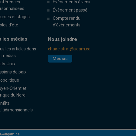
nférences
Évènements à venir
rsonnalisées
Évènement passé
urses et stages
Compte rendu
oles d’été
d’évènements
 les médias
Nous joindre
us les articles dans
chaire.strat@uqam.ca
s médias
Médias
ats-Unis
ssions de paix
opolitique
yen-Orient et
rique du Nord
nflits
ltidimensionnels
rat@uqam.ca