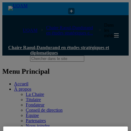
Chaire Raoul-Dandurand en études stratégiques et diplomatiques
Dans
Chaire Raoul-Dandurand
UQAM
les
en études stratégiques e...
médias
Chaire Raoul-Dandurand en études stratégiques et
diplomatiques
Menu Principal
Accueil
À propos
La Chaire
Titulaire
Fondateur
Conseil de direction
Équipe
Partenaires
Nous joindre