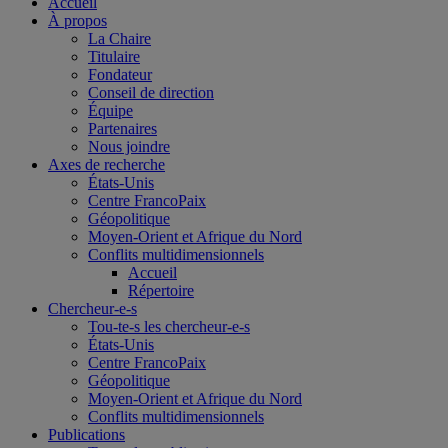
Accueil
À propos
La Chaire
Titulaire
Fondateur
Conseil de direction
Équipe
Partenaires
Nous joindre
Axes de recherche
États-Unis
Centre FrancoPaix
Géopolitique
Moyen-Orient et Afrique du Nord
Conflits multidimensionnels
Accueil
Répertoire
Chercheur-e-s
Tou-te-s les chercheur-e-s
États-Unis
Centre FrancoPaix
Géopolitique
Moyen-Orient et Afrique du Nord
Conflits multidimensionnels
Publications