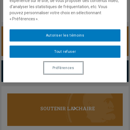
expérience sur le site, de vous proposer des contenus vidéo,
d’analyser les statistiques de fréquentation, etc. Vous
pouvez personnaliser votre choix en sélectionnant
« Préférences ».
Autoriser les témoins
SOUTENIR LA CHAIRE
Tout refuser
PARTENAIRES MAJEURS
Préférences
Tous les partenaires
SOUTENIR LA CHAIRE