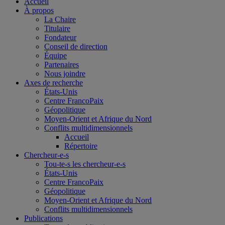
Accueil
À propos
La Chaire
Titulaire
Fondateur
Conseil de direction
Équipe
Partenaires
Nous joindre
Axes de recherche
États-Unis
Centre FrancoPaix
Géopolitique
Moyen-Orient et Afrique du Nord
Conflits multidimensionnels
Accueil
Répertoire
Chercheur-e-s
Tou-te-s les chercheur-e-s
États-Unis
Centre FrancoPaix
Géopolitique
Moyen-Orient et Afrique du Nord
Conflits multidimensionnels
Publications