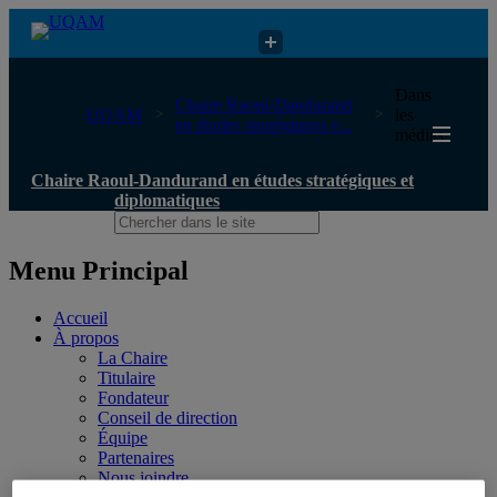
Chaire Raoul-Dandurand en études stratégiques et diplomatiques
Dans
Chaire Raoul-Dandurand
UQAM
les
en études stratégiques e...
médias
Chaire Raoul-Dandurand en études stratégiques et
diplomatiques
Menu Principal
Accueil
À propos
La Chaire
Titulaire
Fondateur
Conseil de direction
Équipe
Partenaires
Nous joindre