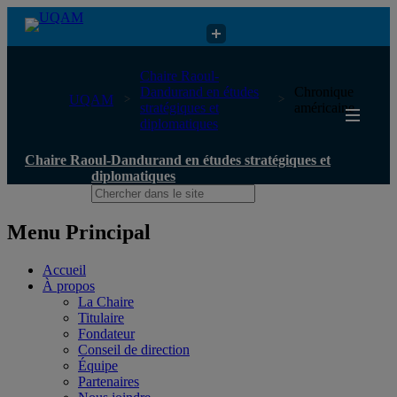
Chaire Raoul-Dandurand en études stratégiques et diplomatiques
Chaire Raoul-
Dandurand en études
Chronique
UQAM
stratégiques et
américaine
diplomatiques
Chaire Raoul-Dandurand en études stratégiques et
diplomatiques
Menu Principal
Accueil
À propos
La Chaire
Titulaire
Fondateur
Conseil de direction
Équipe
Partenaires