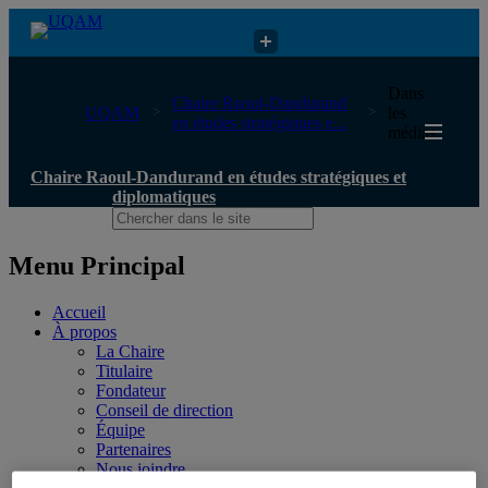
Chaire Raoul-Dandurand en études stratégiques et diplomatiques
Dans
Chaire Raoul-Dandurand
UQAM
les
en études stratégiques e...
médias
Chaire Raoul-Dandurand en études stratégiques et
diplomatiques
Menu Principal
Accueil
À propos
La Chaire
Titulaire
Fondateur
Conseil de direction
Équipe
Partenaires
Nous joindre