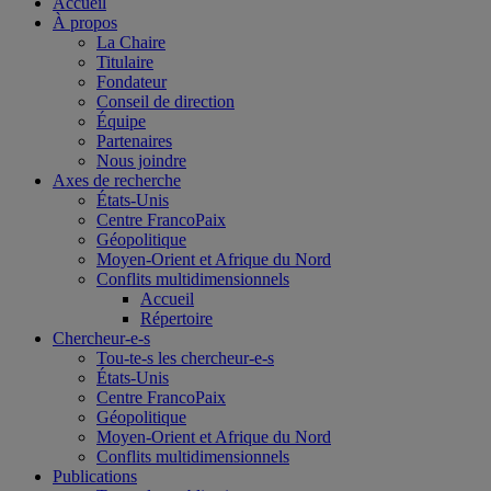
Accueil
À propos
La Chaire
Titulaire
Fondateur
Conseil de direction
Équipe
Partenaires
Nous joindre
Axes de recherche
États-Unis
Centre FrancoPaix
Géopolitique
Moyen-Orient et Afrique du Nord
Conflits multidimensionnels
Accueil
Répertoire
Chercheur-e-s
Tou-te-s les chercheur-e-s
États-Unis
Centre FrancoPaix
Géopolitique
Moyen-Orient et Afrique du Nord
Conflits multidimensionnels
Publications