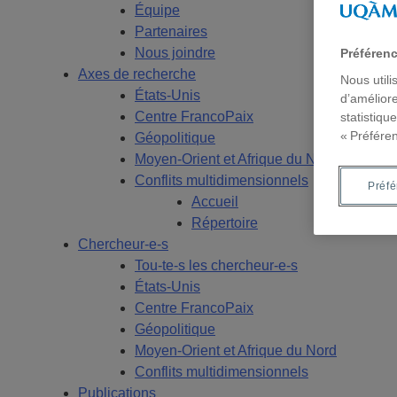
Équipe
Partenaires
Nous joindre
Préféren
Axes de recherche
Nous utili
États-Unis
d’améliore
Centre FrancoPaix
statistiqu
« Préfére
Géopolitique
Moyen-Orient et Afrique du Nord
Conflits multidimensionnels
Préf
Accueil
Répertoire
Chercheur-e-s
Tou-te-s les chercheur-e-s
États-Unis
Centre FrancoPaix
Géopolitique
Moyen-Orient et Afrique du Nord
Conflits multidimensionnels
Publications