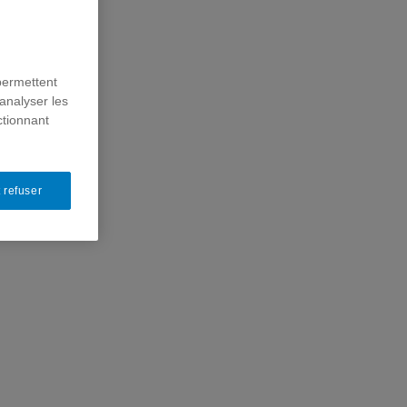
permettent
analyser les
ctionnant
 refuser