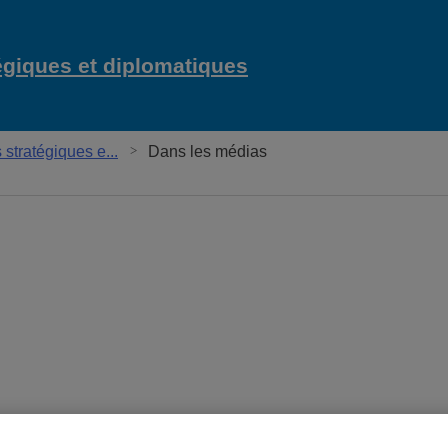
égiques et diplomatiques
Chaire Raoul-Da
tratégiques e...
Dans les médias