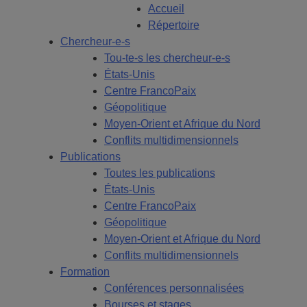
Accueil
Répertoire
Chercheur-e-s
Tou-te-s les chercheur-e-s
États-Unis
Centre FrancoPaix
Géopolitique
Moyen-Orient et Afrique du Nord
Conflits multidimensionnels
Publications
Toutes les publications
États-Unis
Centre FrancoPaix
Géopolitique
Moyen-Orient et Afrique du Nord
Conflits multidimensionnels
Formation
Conférences personnalisées
Bourses et stages