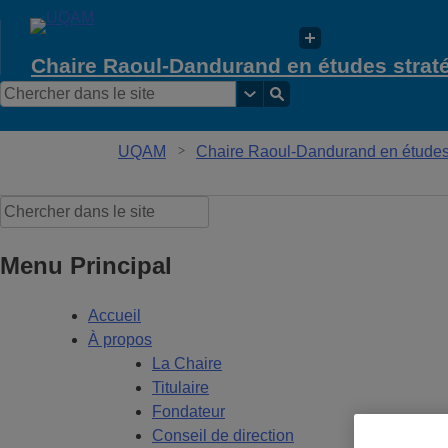
Chaire Raoul-Dandurand en études strat
UQAM
Chaire Raoul-Dandurand en études s
Menu Principal
Accueil
À propos
La Chaire
Titulaire
Fondateur
Conseil de direction