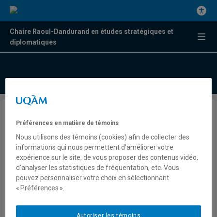
Chaire Raoul-Dandurand en études stratégiques et
diplomatiques
Chronique politique
Préférences en matière de témoins
américaine
Nous utilisons des témoins (cookies) afin de collecter des
informations qui nous permettent d’améliorer votre
expérience sur le site, de vous proposer des contenus vidéo,
Félix Lemieux
d’analyser les statistiques de fréquentation, etc. Vous
Radio
pouvez personnaliser votre choix en sélectionnant
ICI Radio-Canada Toronto
« Préférences ».
Y a pas deux matins pareils
Lundi 1 juin 2026
Lien externe
Autoriser les témoins