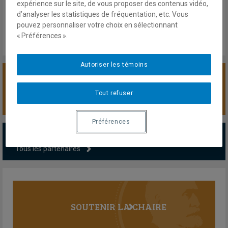
Vendredi 8 Décembre 2023
expérience sur le site, de vous proposer des contenus vidéo,
Lien externe
d’analyser les statistiques de fréquentation, etc. Vous
pouvez personnaliser votre choix en sélectionnant
« Préférences ».
Autoriser les témoins
SOUTENIR LA CHAIRE
Tout refuser
Préférences
PARTENAIRES MAJEURS
Tous les partenaires
SOUTENIR LA CHAIRE