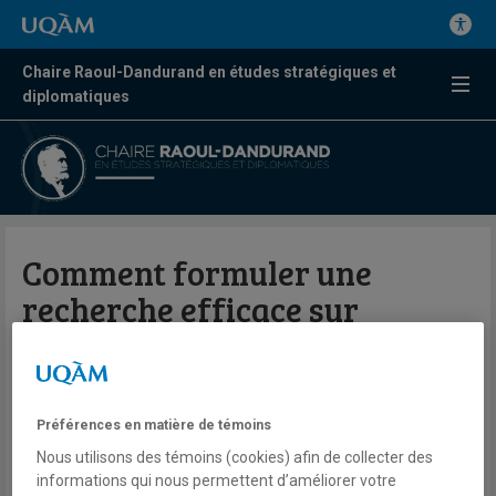
Chaire Raoul-Dandurand en études stratégiques et
diplomatiques
Comment formuler une
recherche efficace sur
Google?
Fanny Tan
Préférences en matière de témoins
Radio
Ici Radio-Canada
Nous utilisons des témoins (cookies) afin de collecter des
Moteur de recherche
informations qui nous permettent d’améliorer votre