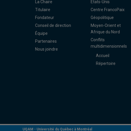
La Chaire
États-Unis
Titulaire
Centre FrancoPaix
Fondateur
Géopolitique
Conseil de direction
Moyen-Orient et
Afrique du Nord
Équipe
Conflits
Partenaires
multidimensionnels
Nous joindre
Accueil
Répertoire
UQAM -
Université du Québec à Montréal