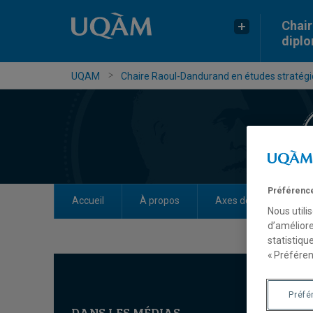
Chair
dipl
UQAM
Chaire Raoul-Dandurand en études stratégiq
Préférence
Accueil
À propos
Axes de recherche
Nous utili
d’améliore
statistiqu
« Préféren
Préfé
DANS LES MÉDIAS