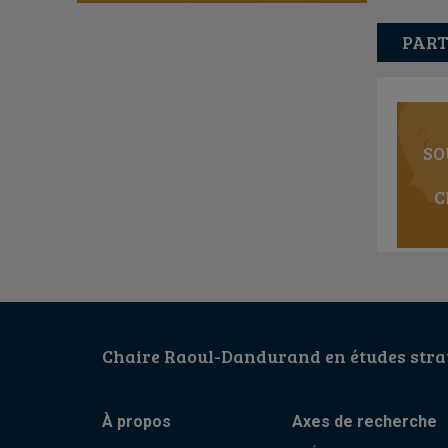
PART
SO
C
Chaire Raoul-Dandurand en études strat
À propos
Axes de recherche