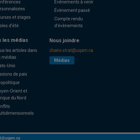
nférences
Évènements à venir
rsonnalisées
Évènement passé
urses et stages
Compte rendu
oles d’été
d’évènements
 les médias
Nous joindre
us les articles dans
chaire.strat@uqam.ca
s médias
Médias
ats-Unis
ssions de paix
opolitique
yen-Orient et
rique du Nord
nflits
ltidimensionnels
rat@uqam.ca