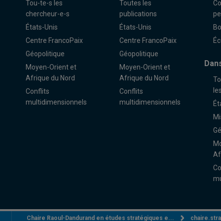
Tou-te-s les
Toutes les
Co
chercheur-e-s
publications
pe
États-Unis
États-Unis
Bo
Centre FrancoPaix
Centre FrancoPaix
Éc
Géopolitique
Géopolitique
Dans
Moyen-Orient et
Moyen-Orient et
Afrique du Nord
Afrique du Nord
To
le
Conflits
Conflits
multidimensionnels
multidimensionnels
Ét
Mi
Gé
Mo
Af
Co
mu
Chaire Raoul-Dandurand en études stratégiques e...
chaire.st