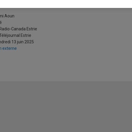
onflit Iran-Israël
mi Aoun
é
 Radio-Canada Estrie
Téléjournal Estrie
dredi 13 juin 2025
n externe