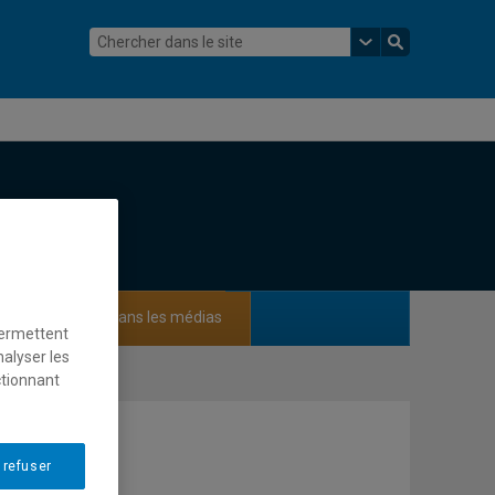
ements
Dans les médias
permettent
nalyser les
ctionnant
 refuser