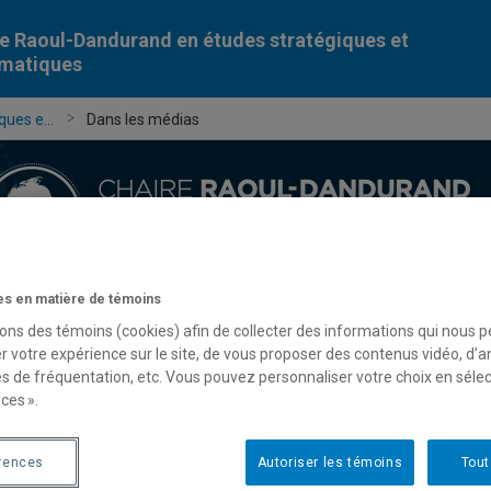
e Raoul-Dandurand en études stratégiques et
omatiques
ues e...
Dans les médias
s en matière de témoins
Chercheur-e-s
Publications
Formation
Évèn
sons des témoins (cookies) afin de collecter des informations qui nous 
r votre expérience sur le site, de vous proposer des contenus vidéo, d’a
es de fréquentation, etc. Vous pouvez personnaliser votre choix en séle
ces ».
rences
Autoriser les témoins
Tout