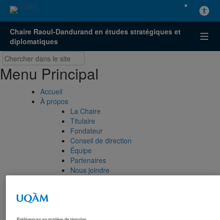
Chaire Raoul-Dandurand en études stratégiques et
diplomatiques
Menu Principal
Accueil
À propos
La Chaire
Titulaire
Fondateur
Conseil de direction
Équipe
Partenaires
Nous joindre
Axes de recherche
États-Unis
Centre FrancoPaix
Géopolitique
Moyen-Orient et Afrique du Nord
Préférences en matière de témoins