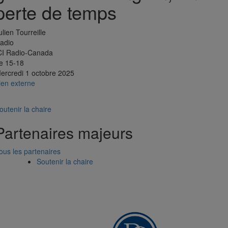
perte de temps
ulien Tourreille
adio
CI Radio-Canada
e 15-18
ercredi 1 octobre 2025
ien externe
outenir la chaire
Partenaires majeurs
ous les partenaires
Soutenir la chaire