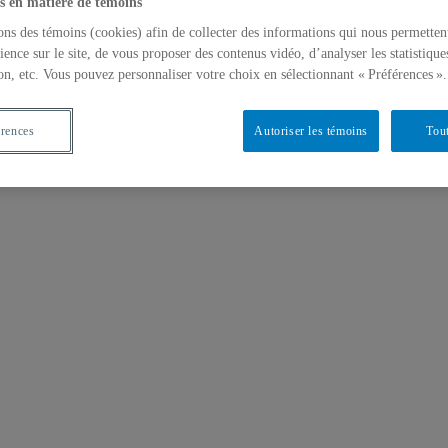
s en matière de témoins
ons des témoins (cookies) afin de collecter des informations qui nous permetten
ience sur le site, de vous proposer des contenus vidéo, d’analyser les statistique
on, etc. Vous pouvez personnaliser votre choix en sélectionnant « Préférences ».
érences
Autoriser les témoins
Tout