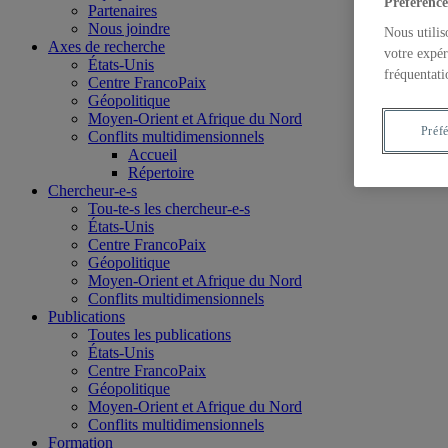
Préférence
Partenaires
Nous joindre
Nous utilis
Axes de recherche
votre expér
États-Unis
fréquentati
Centre FrancoPaix
Géopolitique
Moyen-Orient et Afrique du Nord
Préf
Conflits multidimensionnels
Accueil
Répertoire
Chercheur-e-s
Tou-te-s les chercheur-e-s
États-Unis
Centre FrancoPaix
Géopolitique
Moyen-Orient et Afrique du Nord
Conflits multidimensionnels
Publications
Toutes les publications
États-Unis
Centre FrancoPaix
Géopolitique
Moyen-Orient et Afrique du Nord
Conflits multidimensionnels
Formation