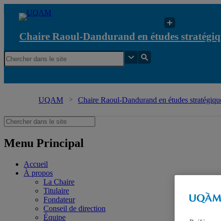
Chaire Raoul-Dandurand en études stratégiq
UQAM
Chaire Raoul-Dandurand en études stratégique
Menu Principal
Accueil
À propos
La Chaire
Titulaire
Fondateur
Conseil de direction
Équipe