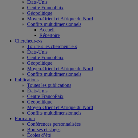
États-Unis
Centre FrancoPaix
Géopolitique
Moyen-Orient et Afrique du Nord
Conflits multidimensionnels
Accueil
Répertoire
Chercheur-e-s
Tou-te-s les chercheur-e-s
États-Unis
Centre FrancoPaix
Géopolitique
Moyen-Orient et Afrique du Nord
Conflits multidimensionnels
Publications
Toutes les publications
États-Unis
Centre FrancoPaix
Géopolitique
Moyen-Orient et Afrique du Nord
Conflits multidimensionnels
Formation
Conférences personnalisées
Bourses et stages
Écoles d’été