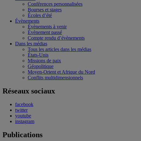
Conférences personnalisées
Bourses et stages
Écoles d’été
Évènements
Évènements à venir
Évènement passé
Compte rendu d’évènements
Dans les médias
Tous les articles dans les médias
États-Unis
Missions de paix
Géopolitique
Moyen-Orient et Afrique du Nord
Conflits multidimensionnels
Réseaux sociaux
facebook
twitter
youtube
instagram
Publications