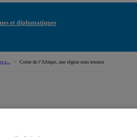
ues et diplomatiques
Chaire
s e...
Corne de l’Afrique, une région sous tension