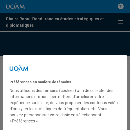
Chaire Raoul-Dandurand en études stratégiques et
diplomatiques
Coup d’État au Niger
Préférences en matière de témoins
Tatiana Smirnova
Nous utilisons des témoins (cookies) afin de collecter des
Radio
informations qui nous permettent d’améliorer votre
Qub Radio
expérience sur le site, de vous proposer des contenus vidéo,
Alexandre Moranville
d’analyser les statistiques de fréquentation, etc. Vous
Mardi 8 août 2023
pouvez personnaliser votre choix en sélectionnant
Lien externe
« Préférences ».