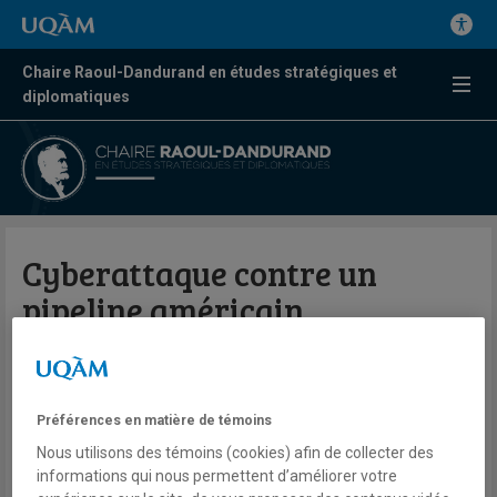
Chaire Raoul-Dandurand en études stratégiques et
diplomatiques
Cyberattaque contre un
pipeline américain
Nicolas Pellerin-Roy
Télé
RDI
Préférences en matière de témoins
Zone économique
Nous utilisons des témoins (cookies) afin de collecter des
Lundi 10 mai 2021
informations qui nous permettent d’améliorer votre
Lien externe