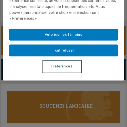
expérience sur le site, de vous proposer des contenus vidéo,
d’analyser les statistiques de fréquentation, etc. Vous
pouvez personnaliser votre choix en sélectionnant
« Préférences ».
Autoriser les témoins
SOUTENIR LA CHAIRE
Tout refuser
PARTENAIRES MAJEURS
Préférences
Tous les partenaires
SOUTENIR LA CHAIRE