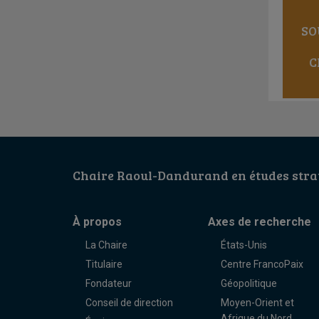
SO
C
Chaire Raoul-Dandurand en études strat
À propos
Axes de recherche
La Chaire
États-Unis
Titulaire
Centre FrancoPaix
Fondateur
Géopolitique
Conseil de direction
Moyen-Orient et
Afrique du Nord