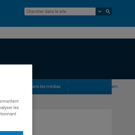
ements
Dans les médias
facebook
twitter
youtube
instagram
permettent
nalyser les
ctionnant