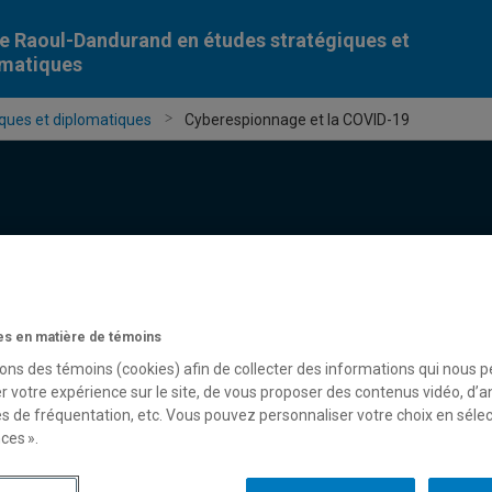
e Raoul-Dandurand en études stratégiques et
omatiques
ques et diplomatiques
Cyberespionnage et la COVID-19
Chercheur-e-s
Publications
Formation
Évèn
s en matière de témoins
sons des témoins (cookies) afin de collecter des informations qui nous 
r votre expérience sur le site, de vous proposer des contenus vidéo, d’a
es de fréquentation, etc. Vous pouvez personnaliser votre choix en séle
ces ».