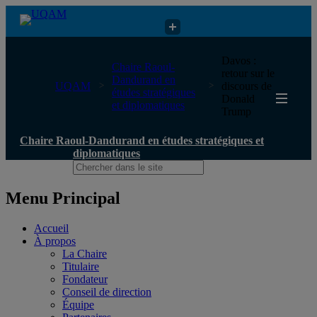
Chaire Raoul-Dandurand en études stratégiques et diplomatiques
Davos :
Chaire Raoul-
retour sur le
Dandurand en
UQAM
discours de
études stratégiques
Donald
et diplomatiques
Trump
Chaire Raoul-Dandurand en études stratégiques et
diplomatiques
Menu Principal
Accueil
À propos
La Chaire
Titulaire
Fondateur
Conseil de direction
Équipe