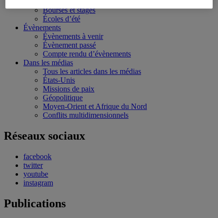
Conférences personnalisées
Bourses et stages
Écoles d’été
Évènements
Évènements à venir
Évènement passé
Compte rendu d’évènements
Dans les médias
Tous les articles dans les médias
États-Unis
Missions de paix
Géopolitique
Moyen-Orient et Afrique du Nord
Conflits multidimensionnels
Réseaux sociaux
facebook
twitter
youtube
instagram
Publications