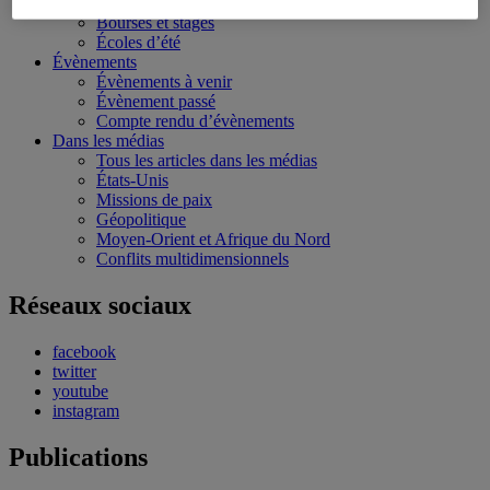
Conférences personnalisées
Bourses et stages
Écoles d’été
Évènements
Évènements à venir
Évènement passé
Compte rendu d’évènements
Dans les médias
Tous les articles dans les médias
États-Unis
Missions de paix
Géopolitique
Moyen-Orient et Afrique du Nord
Conflits multidimensionnels
Réseaux sociaux
facebook
twitter
youtube
instagram
Publications