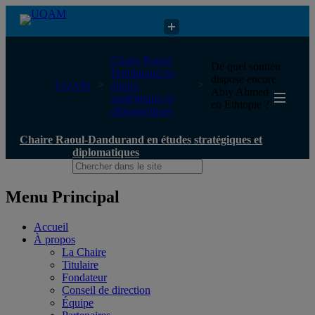
Chaire Raoul-Dandurand en études stratégiques et diplomatiques
Chaire Raoul-
De quel soutien
Dandurand en
dispose encore
UQAM
études
Abiy Ahmed
stratégiques et
en Ethiopie ?
diplomatiques
Chaire Raoul-Dandurand en études stratégiques et
diplomatiques
Menu Principal
Accueil
À propos
La Chaire
Titulaire
Fondateur
Conseil de direction
Équipe