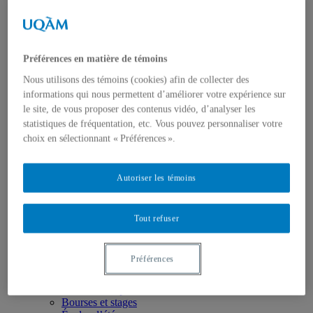
Axes de recherche
États-Unis
Centre FrancoPaix
Géopolitique
Moyen-Orient et Afrique du Nord
Préférences en matière de témoins
Conflits multidimensionnels
Accueil
Nous utilisons des témoins (cookies) afin de collecter des
Répertoire
informations qui nous permettent d’améliorer votre expérience sur
Chercheur-e-s
le site, de vous proposer des contenus vidéo, d’analyser les
Tou-te-s les chercheur-e-s
statistiques de fréquentation, etc. Vous pouvez personnaliser votre
États-Unis
Centre FrancoPaix
choix en sélectionnant « Préférences ».
Géopolitique
Moyen-Orient et Afrique du Nord
Conflits multidimensionnels
Autoriser les témoins
Publications
Toutes les publications
États-Unis
Tout refuser
Centre FrancoPaix
Géopolitique
Moyen-Orient et Afrique du Nord
Préférences
Conflits multidimensionnels
Formation
Conférences personnalisées
Bourses et stages