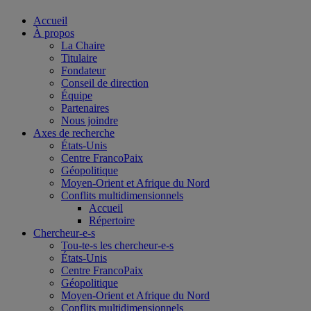
Accueil
À propos
La Chaire
Titulaire
Fondateur
Conseil de direction
Équipe
Partenaires
Nous joindre
Axes de recherche
États-Unis
Centre FrancoPaix
Géopolitique
Moyen-Orient et Afrique du Nord
Conflits multidimensionnels
Accueil
Répertoire
Chercheur-e-s
Tou-te-s les chercheur-e-s
États-Unis
Centre FrancoPaix
Géopolitique
Moyen-Orient et Afrique du Nord
Conflits multidimensionnels