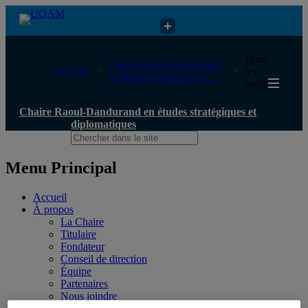
Chaire Raoul-Dandurand en études stratégiques et diplomatiques
Dans
Chaire Raoul-Dandurand
UQAM
les
en études stratégiques e...
médias
Chaire Raoul-Dandurand en études stratégiques et
diplomatiques
Menu Principal
Accueil
À propos
La Chaire
Titulaire
Fondateur
Conseil de direction
Équipe
Partenaires
Nous joindre