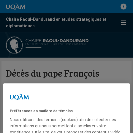
Chaire Raoul-Dandurand en études stratégiques et
diplomatiques
Décès du pape François
Valérie Beaudoin
Radio
98,5 FM
Même le week-end
Préférences en matière de témoins
Lundi 21 avril 2025
Nous utilisons des témoins (cookies) afin de collecter des
Lien externe
informations qui nous permettent d’améliorer votre
expérience sur le site, de vous proposer des contenus vidéo,