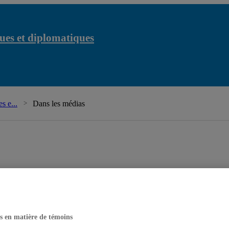
ues et diplomatiques
Chaire Raoul-Dand
s e...
Dans les médias
s en matière de témoins