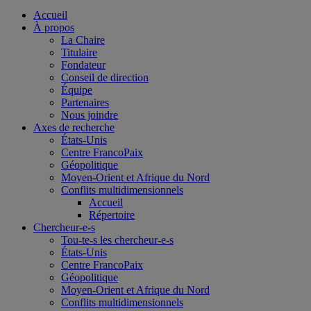
Accueil
À propos
La Chaire
Titulaire
Fondateur
Conseil de direction
Équipe
Partenaires
Nous joindre
Axes de recherche
États-Unis
Centre FrancoPaix
Géopolitique
Moyen-Orient et Afrique du Nord
Conflits multidimensionnels
Accueil
Répertoire
Chercheur-e-s
Tou-te-s les chercheur-e-s
États-Unis
Centre FrancoPaix
Géopolitique
Moyen-Orient et Afrique du Nord
Conflits multidimensionnels