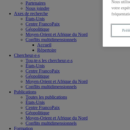
Nous utilis
Partenaires
Nous joindre
votre expér
Axes de recherche
fréquentati
États-Unis
Centre FrancoPaix
Géopolitique
Préf
Moyen-Orient et Afrique du Nord
Conflits multidimensionnels
Accueil
Répertoire
Chercheur-e-s
Tou-te-s les chercheur-e-s
États-Unis
Centre FrancoPaix
Géopolitique
Moyen-Orient et Afrique du Nord
Conflits multidimensionnels
Publications
Toutes les publications
États-Unis
Centre FrancoPaix
Géopolitique
Moyen-Orient et Afrique du Nord
Conflits multidimensionnels
Formation