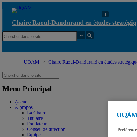
Chaire Raoul-Dandurand en études stratégiq
UQAM
Chaire Raoul-Dandurand en études stratégique
Menu Principal
Accueil
À propos
La Chaire
Titulaire
Fondateur
Conseil de direction
Préférence
Équipe