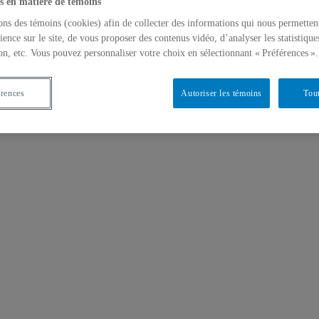
s en matière de témoins
ons des témoins (cookies) afin de collecter des informations qui nous permetten
ience sur le site, de vous proposer des contenus vidéo, d’analyser les statistique
on, etc. Vous pouvez personnaliser votre choix en sélectionnant « Préférences ».
érences
Autoriser les témoins
Tout