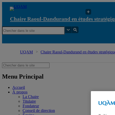
Chaire Raoul-Dandurand en études stratégiq
UQAM
Chaire Raoul-Dandurand en études stratégique
Menu Principal
Accueil
À propos
La Chaire
Titulaire
Fondateur
Conseil de direction