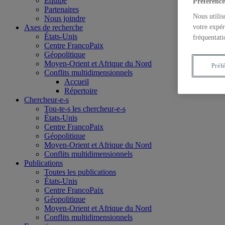
Équipe
Préférence
Partenaires
Nous utilis
Nous joindre
Axes de recherche
votre expér
États-Unis
fréquentati
Centre FrancoPaix
Géopolitique
Moyen-Orient et Afrique du Nord
Préf
Conflits multidimensionnels
Accueil
Répertoire
Chercheur-e-s
Tou-te-s les chercheur-e-s
États-Unis
Centre FrancoPaix
Géopolitique
Moyen-Orient et Afrique du Nord
Conflits multidimensionnels
Publications
Toutes les publications
États-Unis
Centre FrancoPaix
Géopolitique
Moyen-Orient et Afrique du Nord
Conflits multidimensionnels