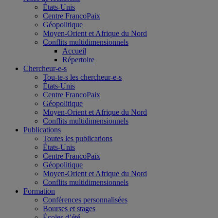
États-Unis
Centre FrancoPaix
Géopolitique
Moyen-Orient et Afrique du Nord
Conflits multidimensionnels
Accueil
Répertoire
Chercheur-e-s
Tou-te-s les chercheur-e-s
États-Unis
Centre FrancoPaix
Géopolitique
Moyen-Orient et Afrique du Nord
Conflits multidimensionnels
Publications
Toutes les publications
États-Unis
Centre FrancoPaix
Géopolitique
Moyen-Orient et Afrique du Nord
Conflits multidimensionnels
Formation
Conférences personnalisées
Bourses et stages
Écoles d’été