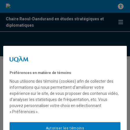
Chaire Raoul-Dandurand en études stratégiques et
diplomatiques
Désinformation et débat
Préférences en matière de témoins
climatique
Nous utilisons des témoins (cookies) afin de collecter des
informations qui nous permettent d’améliorer votre
expérience sur le site, de vous proposer des contenus vidéo,
Danny Gagné
d’analyser les statistiques de fréquentation, etc. Vous
Presse
pouvez personnaliser votre choix en sélectionnant
Actualités UQAM
« Préférences ».
Jeudi 25 novembre 2021
Lien externe
Autoriser les témoins