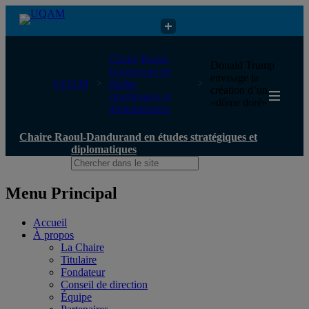
Chaire Raoul-Dandurand en études stratégiques et diplomatiques
Chaire Raoul-
Donald Trump
Dandurand en
envisage la
UQAM
études
création d’un
stratégiques et
«dôme doré»
diplomatiques
Chaire Raoul-Dandurand en études stratégiques et
diplomatiques
Menu Principal
Accueil
À propos
La Chaire
Titulaire
Fondateur
Conseil de direction
Équipe