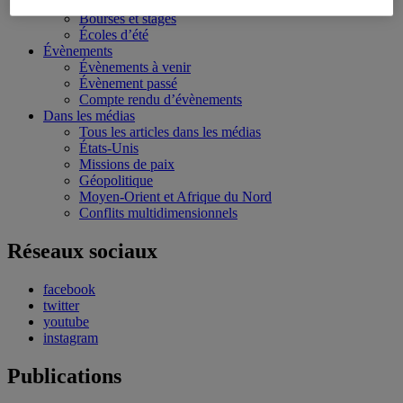
Conférences personnalisées
Bourses et stages
Écoles d’été
Évènements
Évènements à venir
Évènement passé
Compte rendu d’évènements
Dans les médias
Tous les articles dans les médias
États-Unis
Missions de paix
Géopolitique
Moyen-Orient et Afrique du Nord
Conflits multidimensionnels
Réseaux sociaux
facebook
twitter
youtube
instagram
Publications