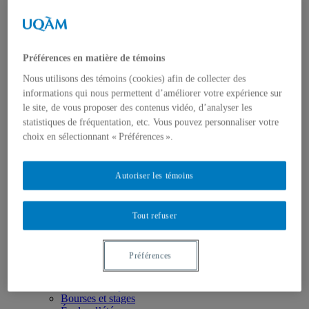
Axes de recherche
États-Unis
Centre FrancoPaix
Géopolitique
Moyen-Orient et Afrique du Nord
Préférences en matière de témoins
Conflits multidimensionnels
Accueil
Nous utilisons des témoins (cookies) afin de collecter des
Répertoire
informations qui nous permettent d’améliorer votre expérience sur
Chercheur-e-s
le site, de vous proposer des contenus vidéo, d’analyser les
Tou-te-s les chercheur-e-s
statistiques de fréquentation, etc. Vous pouvez personnaliser votre
États-Unis
Centre FrancoPaix
choix en sélectionnant « Préférences ».
Géopolitique
Moyen-Orient et Afrique du Nord
Conflits multidimensionnels
Autoriser les témoins
Publications
Toutes les publications
États-Unis
Tout refuser
Centre FrancoPaix
Géopolitique
Moyen-Orient et Afrique du Nord
Préférences
Conflits multidimensionnels
Formation
Conférences personnalisées
Bourses et stages