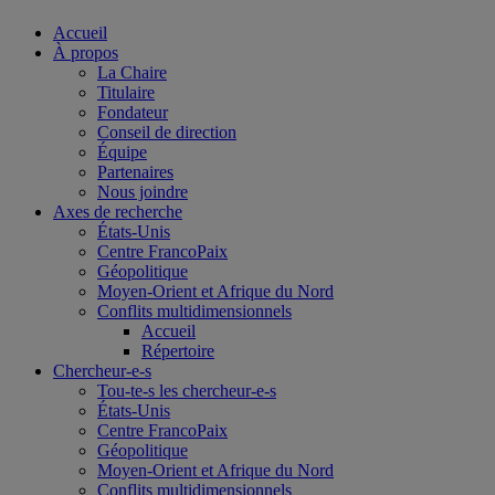
Accueil
À propos
La Chaire
Titulaire
Fondateur
Conseil de direction
Équipe
Partenaires
Nous joindre
Axes de recherche
États-Unis
Centre FrancoPaix
Géopolitique
Moyen-Orient et Afrique du Nord
Conflits multidimensionnels
Accueil
Répertoire
Chercheur-e-s
Tou-te-s les chercheur-e-s
États-Unis
Centre FrancoPaix
Géopolitique
Moyen-Orient et Afrique du Nord
Conflits multidimensionnels