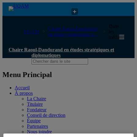
Chaire Raoul-Dandurand en études stratégiques et diplomatiques
Dans
Chaire Raoul-Dandurand
UQAM
les
en études stratégiques e...
médias
Chaire Raoul-Dandurand en études stratégiques et
diplomatiques
Menu Principal
Accueil
À propos
La Chaire
Titulaire
Fondateur
Conseil de direction
Équipe
Partenaires
Nous joindre