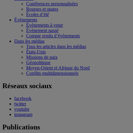
Conférences personnalisées
Bourses et stages
Écoles d’été
Évènements
Évènements à venir
Évènement passé
Compte rendu d’évènements
Dans les médias
Tous les articles dans les médias
États-Unis
Missions de paix
Géopolitique
Moyen-Orient et Afrique du Nord
Conflits multidimensionnels
Réseaux sociaux
facebook
twitter
youtube
instagram
Publications