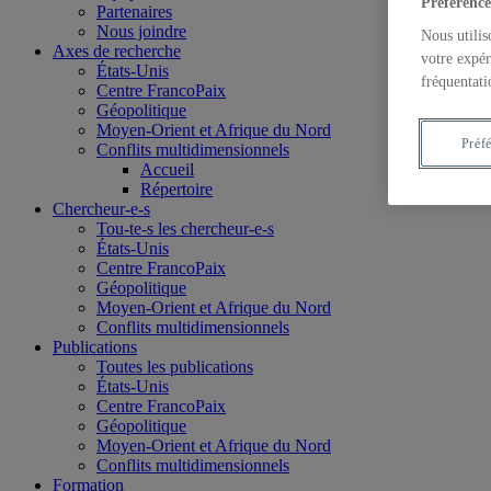
Préférence
Partenaires
Nous joindre
Nous utilis
Axes de recherche
votre expér
États-Unis
fréquentati
Centre FrancoPaix
Géopolitique
Moyen-Orient et Afrique du Nord
Préf
Conflits multidimensionnels
Accueil
Répertoire
Chercheur-e-s
Tou-te-s les chercheur-e-s
États-Unis
Centre FrancoPaix
Géopolitique
Moyen-Orient et Afrique du Nord
Conflits multidimensionnels
Publications
Toutes les publications
États-Unis
Centre FrancoPaix
Géopolitique
Moyen-Orient et Afrique du Nord
Conflits multidimensionnels
Formation