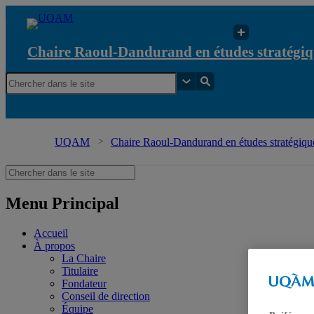
Chaire Raoul-Dandurand en études stratégiq
UQAM
Chaire Raoul-Dandurand en études stratégique
Menu Principal
Accueil
À propos
La Chaire
Titulaire
Fondateur
Conseil de direction
Équipe