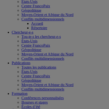
États-Unis
Centre FrancoPaix
Géopolitique
Moyen-Orient et Afrique du Nord
Conflits multidimensionnels
Accueil
Répertoire
Chercheur-e-s
Tou-te-s les chercheur-e-s
États-Unis
Centre FrancoPaix
Géopolitique
Moyen-Orient et Afrique du Nord
Conflits multidimensionnels
Publications
Toutes les publications
États-Unis
Centre FrancoPaix
Géopolitique
Moyen-Orient et Afrique du Nord
Conflits multidimensionnels
Formation
Conférences personnalisées
Bourses et stages
Écoles d’été