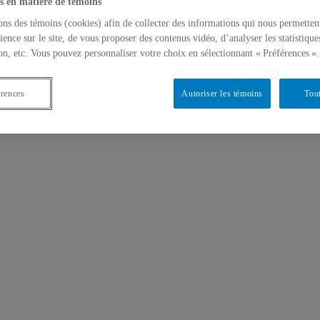
s en matière de témoins
ons des témoins (cookies) afin de collecter des informations qui nous permetten
ience sur le site, de vous proposer des contenus vidéo, d’analyser les statistique
on, etc. Vous pouvez personnaliser votre choix en sélectionnant « Préférences ».
érences
Autoriser les témoins
Tout