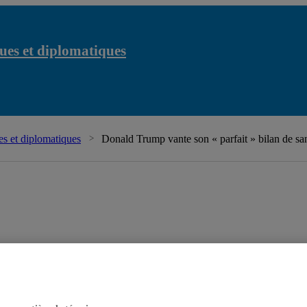
ues et diplomatiques
s et diplomatiques
Donald Trump vante son « parfait » bilan de sa