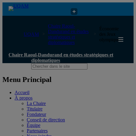
Chaire Raoul-Dandurand en études stratégiques et diplomatiques
Chaire Raoul-
Économie
Dandurand en études
UQAM
des Jeux
stratégiques et
olympiques
diplomatiques
Chaire Raoul-Dandurand en études stratégiques et
diplomatiques
Menu Principal
Accueil
À propos
La Chaire
Titulaire
Fondateur
Conseil de direction
Équipe
Partenaires