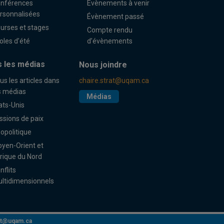
nférences
Évènements à venir
rsonnalisées
Évènement passé
urses et stages
Compte rendu
oles d’été
d’évènements
 les médias
Nous joindre
us les articles dans
chaire.strat@uqam.ca
s médias
Médias
ats-Unis
ssions de paix
opolitique
yen-Orient et
rique du Nord
nflits
ltidimensionnels
rat@uqam.ca