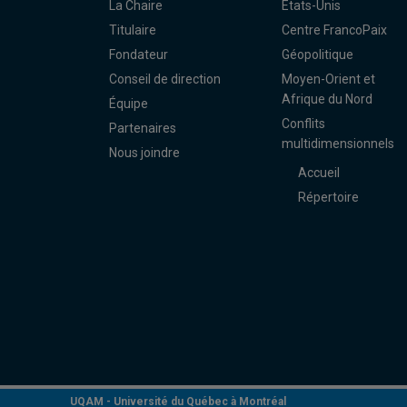
La Chaire
États-Unis
Titulaire
Centre FrancoPaix
Fondateur
Géopolitique
Conseil de direction
Moyen-Orient et
Afrique du Nord
Équipe
Conflits
Partenaires
multidimensionnels
Nous joindre
Accueil
Répertoire
UQAM -
Université du Québec à Montréal