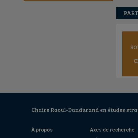
PART
SO
C
Chaire Raoul-Dandurand en études strat
À propos
Axes de recherche