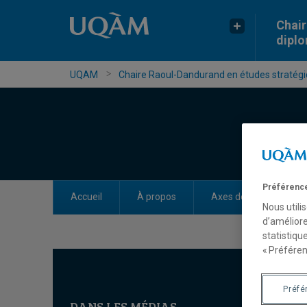
Chair
dipl
UQAM
Chaire Raoul-Dandurand en études stratégiq
Préférence
Accueil
À propos
Axes de recherche
Nous utili
d’améliore
statistiqu
« Préféren
Préfé
DANS LES MÉDIAS