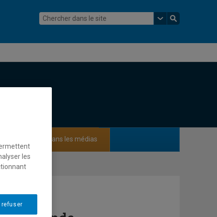
ements
Dans les médias
permettent
nalyser les
ctionnant
 refuser