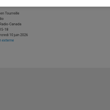
ntrer aux États-Unis pour la Cou
ien Tourreille
dio
 Radio-Canada
15-18
credi 10 juin 2026
n externe