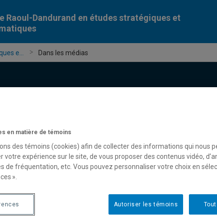
e Raoul-Dandurand en études stratégiques et
omatiques
ues e...
Dans les médias
s en matière de témoins
Chercheur-e-s
Publications
Formation
Évèn
sons des témoins (cookies) afin de collecter des informations qui nous 
r votre expérience sur le site, de vous proposer des contenus vidéo, d’a
es de fréquentation, etc. Vous pouvez personnaliser votre choix en séle
ces ».
rences
Autoriser les témoins
Tout