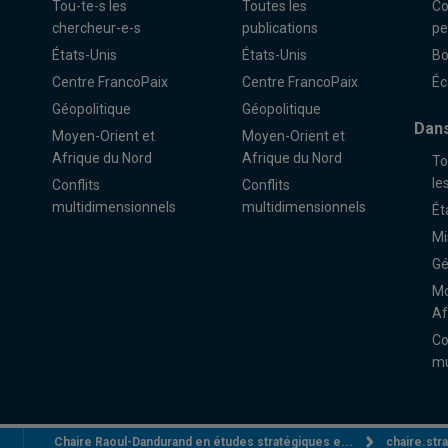
Tou-te-s les
Toutes les
Co
chercheur-e-s
publications
pe
États-Unis
États-Unis
Bo
Centre FrancoPaix
Centre FrancoPaix
Éc
Géopolitique
Géopolitique
Dans
Moyen-Orient et
Moyen-Orient et
Afrique du Nord
Afrique du Nord
To
le
Conflits
Conflits
multidimensionnels
multidimensionnels
Ét
Mi
Gé
Mo
Af
Co
mu
Chaire Raoul-Dandurand en études stratégiques e...
chaire.st