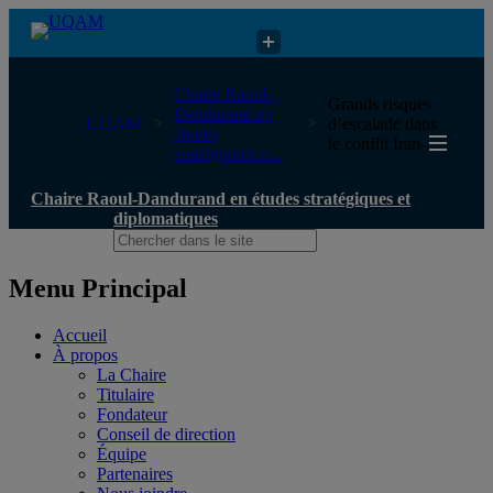
Chaire Raoul-Dandurand en études stratégiques et diplomatiques
Chaire Raoul-
Grands risques
Dandurand en
UQAM
d’escalade dans
études
le conflit Iran-...
stratégiques e...
Chaire Raoul-Dandurand en études stratégiques et
diplomatiques
Menu Principal
Accueil
À propos
La Chaire
Titulaire
Fondateur
Conseil de direction
Équipe
Partenaires