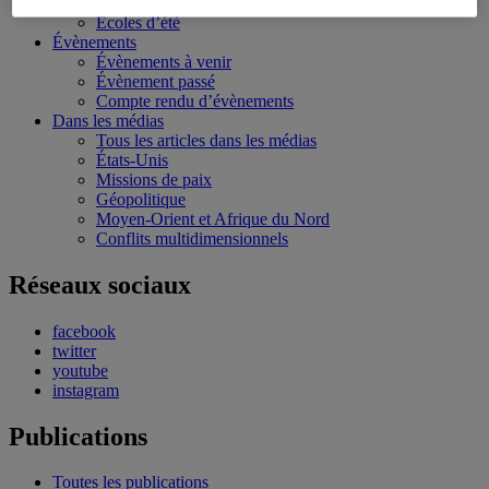
Bourses et stages
Écoles d’été
Évènements
Évènements à venir
Évènement passé
Compte rendu d’évènements
Dans les médias
Tous les articles dans les médias
États-Unis
Missions de paix
Géopolitique
Moyen-Orient et Afrique du Nord
Conflits multidimensionnels
Réseaux sociaux
facebook
twitter
youtube
instagram
Publications
Toutes les publications