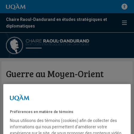
Chaire Raoul-Dandurand en études stratégiques et
diplomatiques
Guerre au Moyen-Orient
Romuald Sciora
Télé
LCN
TVA Nouvelles
Préférences en matière de témoins
Samedi 7 mars 2026
Nous utilisons des témoins (cookies) afin de collecter des
Lien externe
informations qui nous permettent d’améliorer votre
expérience sur le site, de vous proposer des contenus vidéo,