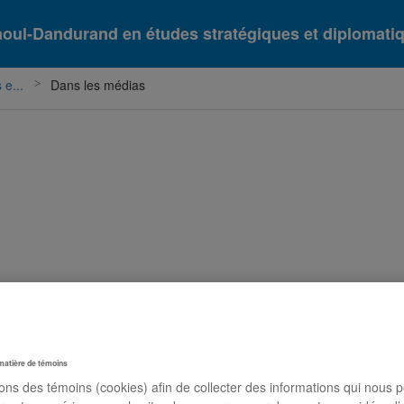
aoul-Dandurand en études stratégiques et diplomati
e...
Dans les médias
matière de témoins
sons des témoins (cookies) afin de collecter des informations qui nous 