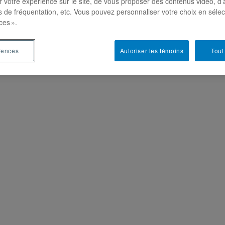
r votre expérience sur le site, de vous proposer des contenus vidéo, d’
es de fréquentation, etc. Vous pouvez personnaliser votre choix en séle
ces ».
rences
Autoriser les témoins
Tout