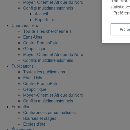
d’améliore
Moyen-Orient et Afrique du Nord
statistiqu
Conflits multidimensionnels
« Préféren
Accueil
Répertoire
Chercheur-e-s
Préfé
Tou-te-s les chercheur-e-s
États-Unis
Centre FrancoPaix
Géopolitique
Moyen-Orient et Afrique du Nord
Conflits multidimensionnels
Publications
Toutes les publications
États-Unis
Centre FrancoPaix
Géopolitique
Moyen-Orient et Afrique du Nord
Conflits multidimensionnels
Formation
Conférences personnalisées
Bourses et stages
Écoles d’été
Évènements