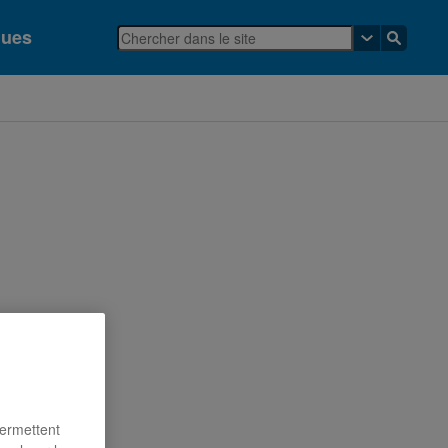
ques
permettent