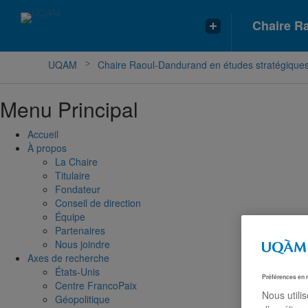
Chaire R
UQAM
Chaire Raoul-Dandurand en études stratégiques 
Menu Principal
Accueil
À propos
La Chaire
Titulaire
Fondateur
Conseil de direction
Équipe
Partenaires
Nous joindre
Axes de recherche
États-Unis
Préférences en 
Centre FrancoPaix
Nous utili
Géopolitique