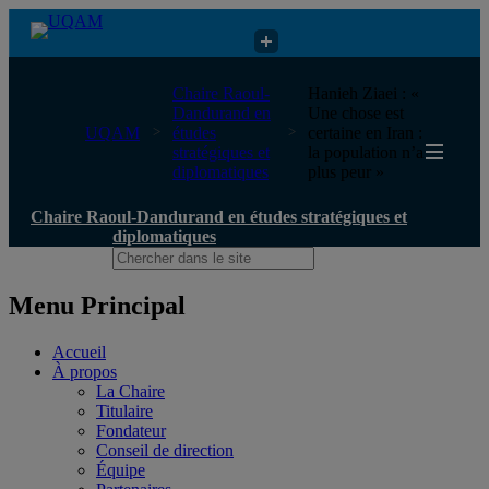
Chaire Raoul-Dandurand en études stratégiques et diplomatiques
Chaire Raoul-
Hanieh Ziaei : «
Dandurand en
Une chose est
UQAM
études
certaine en Iran :
stratégiques et
la population n’a
diplomatiques
plus peur »
Chaire Raoul-Dandurand en études stratégiques et
diplomatiques
Menu Principal
Accueil
À propos
La Chaire
Titulaire
Fondateur
Conseil de direction
Équipe