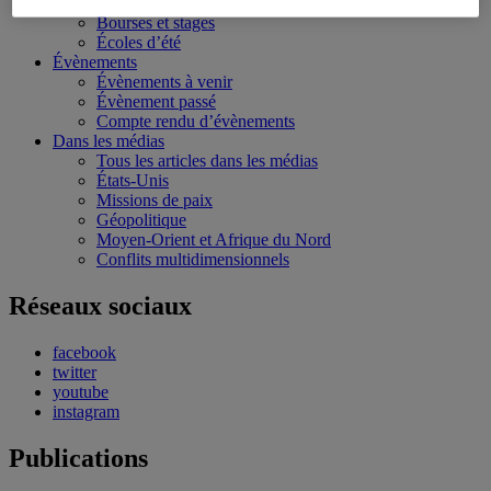
Conférences personnalisées
Bourses et stages
Écoles d’été
Évènements
Évènements à venir
Évènement passé
Compte rendu d’évènements
Dans les médias
Tous les articles dans les médias
États-Unis
Missions de paix
Géopolitique
Moyen-Orient et Afrique du Nord
Conflits multidimensionnels
Réseaux sociaux
facebook
twitter
youtube
instagram
Publications