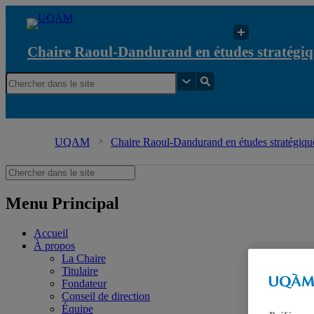
Chaire Raoul-Dandurand en études stratégiq
UQAM
Chaire Raoul-Dandurand en études stratégique
Menu Principal
Accueil
À propos
La Chaire
Titulaire
Fondateur
Conseil de direction
Équipe