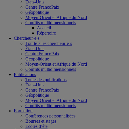
États-Unis
Centre FrancoPaix
Géopolitique
Moyen-Orient et Afrique du Nord
Conflits multidimensionnels
Accueil
Répertoire
Chercheur-e-s
Tou-te-s les chercheur-e-s
États-Unis
Centre FrancoPaix
Géopolitique
Moyen-Orient et Afrique du Nord
Conflits multidimensionnels
Publications
Toutes les publications
États-Unis
Centre FrancoPaix
Géopolitique
Moyen-Orient et Afrique du Nord
Conflits multidimensionnels
Formation
Conférences personnalisées
Bourses et stages
Écoles d’été