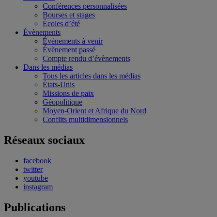
Conférences personnalisées
Bourses et stages
Écoles d’été
Évènements
Évènements à venir
Évènement passé
Compte rendu d’évènements
Dans les médias
Tous les articles dans les médias
États-Unis
Missions de paix
Géopolitique
Moyen-Orient et Afrique du Nord
Conflits multidimensionnels
Réseaux sociaux
facebook
twitter
youtube
instagram
Publications