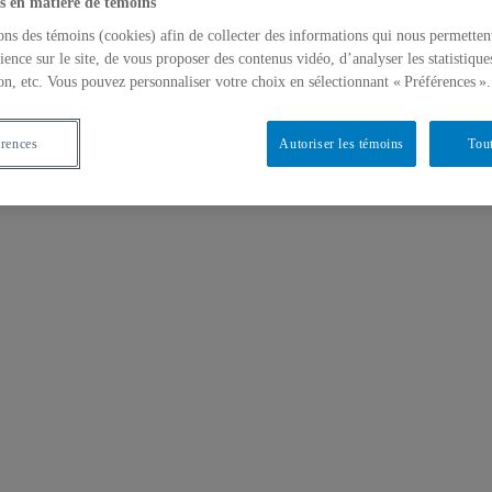
s en matière de témoins
ons des témoins (cookies) afin de collecter des informations qui nous permetten
ience sur le site, de vous proposer des contenus vidéo, d’analyser les statistique
on, etc. Vous pouvez personnaliser votre choix en sélectionnant « Préférences ».
érences
Autoriser les témoins
Tout