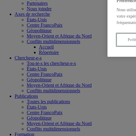
Préférence
Partenaires
Nous joindre
Nous utilis
Axes de recherche
votre expér
États-Unis
fréquentati
Centre FrancoPaix
Géopolitique
Moyen-Orient et Afrique du Nord
Préf
Conflits multidimensionnels
Accueil
Répertoire
Chercheur-e-s
Tou-te-s les chercheur-e-s
États-Unis
Centre FrancoPaix
Géopolitique
Moyen-Orient et Afrique du Nord
Conflits multidimensionnels
Publications
Toutes les publications
États-Unis
Centre FrancoPaix
Géopolitique
Moyen-Orient et Afrique du Nord
Conflits multidimensionnels
Formation