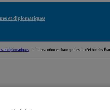
ues et diplomatiques
s et diplomatiques
Intervention en Iran: quel est le réel but des Éta