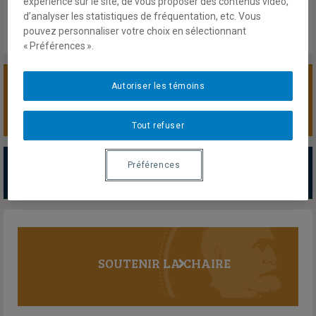
expérience sur le site, de vous proposer des contenus vidéo,
d’analyser les statistiques de fréquentation, etc. Vous
pouvez personnaliser votre choix en sélectionnant
« Préférences ».
Autoriser les témoins
SOUTENIR LA CHAIRE
Tout refuser
PARTENAIRES MAJEURS
Préférences
Tous les partenaires
SOUTENIR LA CHAIRE