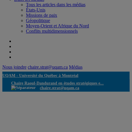
Tous les articles dans les médias
États-Unis
Missions de paix
Géopolitique
Moyen-Orient et Afrique du Nord
Conflits multidimensionnels
Nous joindre
chaire.strat@uqam.ca
Médias
UQAM -
Université du Québec à Montréal
Chaire Raoul-Dandurand en études stratégiques e...
chaire.strat@uqam.ca