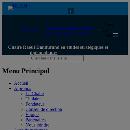
Chaire Raoul-Dandurand en études stratégiques et diplomatiques
Dans
Chaire Raoul-Dandurand
UQAM
les
en études stratégiques e...
médias
Chaire Raoul-Dandurand en études stratégiques et
diplomatiques
Menu Principal
Accueil
À propos
La Chaire
Titulaire
Fondateur
Conseil de direction
Équipe
Partenaires
Nous joindre