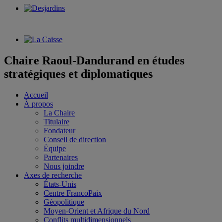
Chaire Raoul-Dandurand en études
stratégiques et diplomatiques
Accueil
À propos
La Chaire
Titulaire
Fondateur
Conseil de direction
Équipe
Partenaires
Nous joindre
Axes de recherche
États-Unis
Centre FrancoPaix
Géopolitique
Moyen-Orient et Afrique du Nord
Conflits multidimensionnels