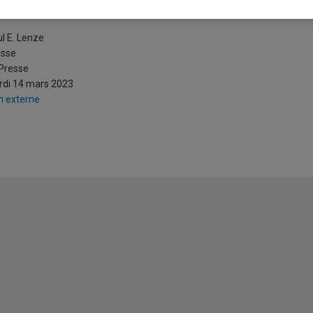
a Chine, cet agent de paix
l E. Lenze
esse
Presse
di 14 mars 2023
n externe