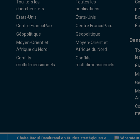
Tou-te-s les
Toutes les
Co
chercheur-e-s
publications
pe
États-Unis
États-Unis
Bo
Centre FrancoPaix
Centre FrancoPaix
Éc
Géopolitique
Géopolitique
Dans
Moyen-Orient et
Moyen-Orient et
Afrique du Nord
Afrique du Nord
To
le
Conflits
Conflits
multidimensionnels
multidimensionnels
Ét
Mi
Gé
Mo
Af
Co
mu
Chaire Raoul-Dandurand en études stratégiques e...