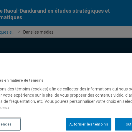
e Raoul-Dandurand en études stratégiques et
omatiques
ues e...
Dans les médias
s en matière de témoins
Chercheur-e-s
Publications
Formation
Évèn
sons des témoins (cookies) afin de collecter des informations qui nous 
r votre expérience sur le site, de vous proposer des contenus vidéo, d’a
es de fréquentation, etc. Vous pouvez personnaliser votre choix en séle
ces ».
rences
Autoriser les témoins
Tout