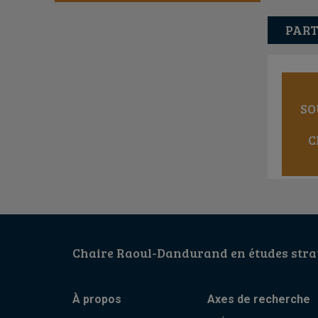
PART
SO
C
Chaire Raoul-Dandurand en études strat
À propos
Axes de recherche