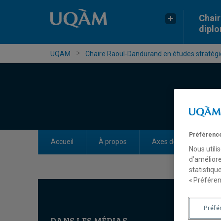
Chair
dipl
UQAM
Chaire Raoul-Dandurand en études stratégiq
Préférence
Accueil
À propos
Axes de recherche
Nous utili
d’améliore
statistiqu
« Préféren
Préfé
DANS LES MÉDIAS