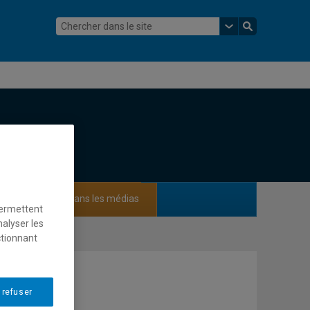
ements
Dans les médias
permettent
nalyser les
ctionnant
 refuser