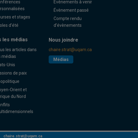
nférences
Évènements à venir
rsonnalisées
Évènement passé
urses et stages
Compte rendu
oles d’été
d’évènements
 les médias
Nous joindre
us les articles dans
chaire.strat@uqam.ca
s médias
Médias
ats-Unis
ssions de paix
opolitique
yen-Orient et
rique du Nord
nflits
ltidimensionnels
chaire.strat@uqam.ca