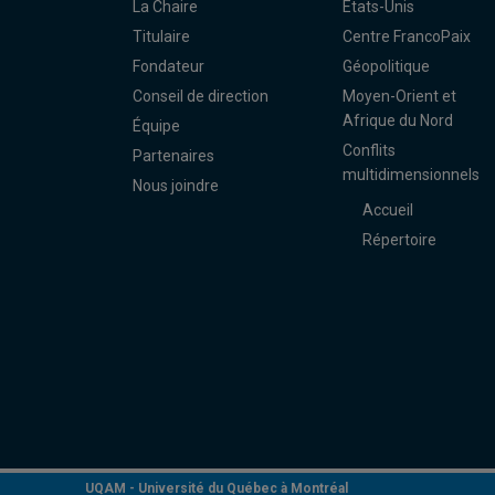
La Chaire
États-Unis
Titulaire
Centre FrancoPaix
Fondateur
Géopolitique
Conseil de direction
Moyen-Orient et
Afrique du Nord
Équipe
Conflits
Partenaires
multidimensionnels
Nous joindre
Accueil
Répertoire
UQAM -
Université du Québec à Montréal