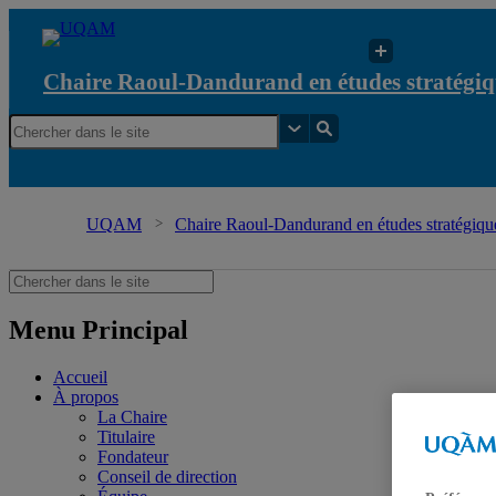
Chaire Raoul-Dandurand en études stratégiq
UQAM
Chaire Raoul-Dandurand en études stratégique
Menu Principal
Accueil
À propos
La Chaire
Titulaire
Fondateur
Conseil de direction