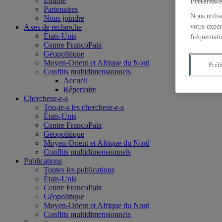
Équipe
Préférence
Partenaires
Nous utilis
Nous joindre
Axes de recherche
votre expér
États-Unis
fréquentati
Centre FrancoPaix
Géopolitique
Moyen-Orient et Afrique du Nord
Préf
Conflits multidimensionnels
Accueil
Répertoire
Chercheur-e-s
Tou-te-s les chercheur-e-s
États-Unis
Centre FrancoPaix
Géopolitique
Moyen-Orient et Afrique du Nord
Conflits multidimensionnels
Publications
Toutes les publications
États-Unis
Centre FrancoPaix
Géopolitique
Moyen-Orient et Afrique du Nord
Conflits multidimensionnels