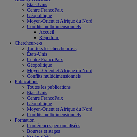
États-Unis
Centre FrancoPaix
Géopolitique
Moyen-Orient et Afrique du Nord
Conflits multidimensionnels
Accueil
Répertoire
Chercheur-e-s
Tou-te-s les chercheur-e-s
États-Unis
Centre FrancoPaix
Géopolitique
Moyen-Orient et Afrique du Nord
Conflits multidimensionnels
Publications
Toutes les publications
États-Unis
Centre FrancoPaix
Géopolitique
Moyen-Orient et Afrique du Nord
Conflits multidimensionnels
Formation
Conférences personnalisées
Bourses et stages
Écoles d’été