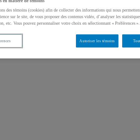
s en matière de témoins
ons des témoins (cookies) afin de collecter des informations qui nous permetten
ience sur le site, de vous proposer des contenus vidéo, d’analyser les statistique
on, etc. Vous pouvez personnaliser votre choix en sélectionnant « Préférences ».
érences
Autoriser les témoins
Tout