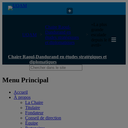
Chaire Raoul-Dandurand en études stratégiques et diplomatiques
«La plus
Chaire Raoul-
grande
Dandurand en
UQAM
escalade
études stratégiques
depuis le 8
et diplomatiques
avril»
Chaire Raoul-Dandurand en études stratégiques et
diplomatiques
Menu Principal
Accueil
À propos
La Chaire
Titulaire
Fondateur
Conseil de direction
Équipe