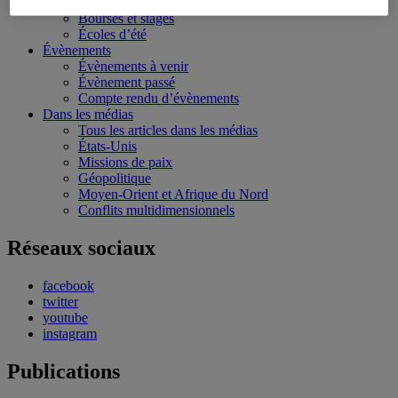
Conférences personnalisées
Bourses et stages
Écoles d’été
Évènements
Évènements à venir
Évènement passé
Compte rendu d’évènements
Dans les médias
Tous les articles dans les médias
États-Unis
Missions de paix
Géopolitique
Moyen-Orient et Afrique du Nord
Conflits multidimensionnels
Réseaux sociaux
facebook
twitter
youtube
instagram
Publications