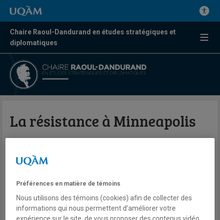
Chaire Raoul-Dandurand en études stratégiques et
diplomatiques
La résistance à Minneapolis
Christophe Cloutier-Roy
Radio
ICI Radio-Canada
Tout terrain
Préférences en matière de témoins
Dimanche 25 janvier 2026
Nous utilisons des témoins (cookies) afin de collecter des
Lien externe
informations qui nous permettent d’améliorer votre
expérience sur le site, de vous proposer des contenus vidéo,