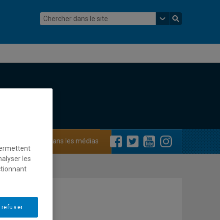
ements
Dans les médias
permettent
nalyser les
ctionnant
 refuser