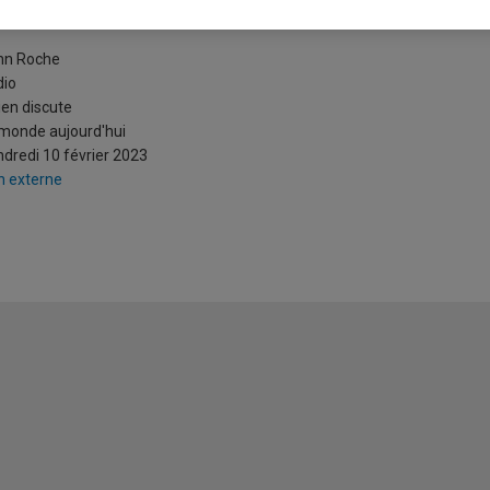
’affaire du ballon espion chinois
nn Roche
dio
ien discute
monde aujourd'hui
dredi 10 février 2023
n externe