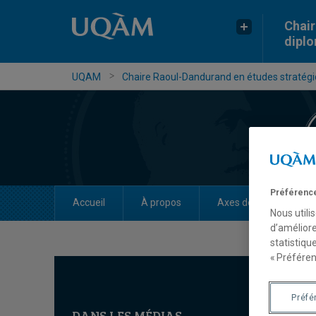
Chair
dipl
UQAM
Chaire Raoul-Dandurand en études stratégiq
Préférence
Accueil
À propos
Axes de recherche
Nous utili
d’améliore
statistiqu
« Préféren
Préfé
DANS LES MÉDIAS