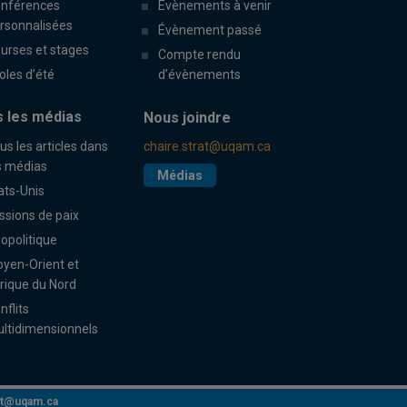
nférences
Évènements à venir
rsonnalisées
Évènement passé
urses et stages
Compte rendu
oles d’été
d’évènements
 les médias
Nous joindre
us les articles dans
chaire.strat@uqam.ca
s médias
Médias
ats-Unis
ssions de paix
opolitique
yen-Orient et
rique du Nord
nflits
ltidimensionnels
rat@uqam.ca