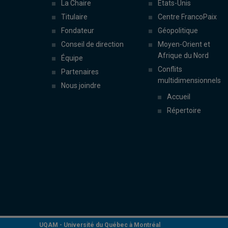
La Chaire
États-Unis
Titulaire
Centre FrancoPaix
Fondateur
Géopolitique
Conseil de direction
Moyen-Orient et
Afrique du Nord
Équipe
Conflits
Partenaires
multidimensionnels
Nous joindre
Accueil
Répertoire
UQAM -
Université du Québec à Montréal