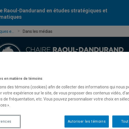
e Raoul-Dandurand en études stratégiques et
omatiques
ues e...
Dans les médias
s en matière de témoins
Chercheur-e-s
Publications
Formation
Évèn
sons des témoins (cookies) afin de collecter des informations qui nous 
r votre expérience sur le site, de vous proposer des contenus vidéo, d’a
es de fréquentation, etc. Vous pouvez personnaliser votre choix en séle
ces ».
rences
Autoriser les témoins
Tout