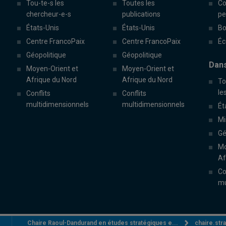
Tou-te-s les
Toutes les
Co
chercheur-e-s
publications
pe
États-Unis
États-Unis
Bo
Centre FrancoPaix
Centre FrancoPaix
Éc
Géopolitique
Géopolitique
Dans
Moyen-Orient et
Moyen-Orient et
Afrique du Nord
Afrique du Nord
To
le
Conflits
Conflits
multidimensionnels
multidimensionnels
Ét
Mi
Gé
Mo
Af
Co
mu
Chaire Raoul-Dandurand en études stratégiques e...
chaire.st