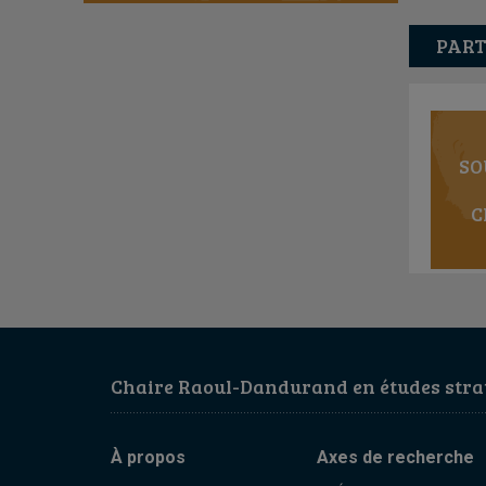
PART
SO
C
Chaire Raoul-Dandurand en études strat
À propos
Axes de recherche