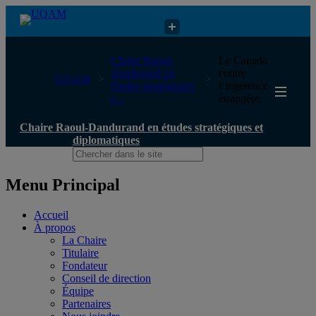
Chaire Raoul-Dandurand en études stratégiques et diplomatiques
Chaire Raoul-
Le Canada
Dandurand en
contre
UQAM
études stratégiques
l’ingérence
e...
étrangère
Chaire Raoul-Dandurand en études stratégiques et
diplomatiques
Menu Principal
Accueil
À propos
La Chaire
Titulaire
Fondateur
Conseil de direction
Équipe
Partenaires