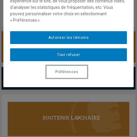
expérience sur le site, de vous proposer des contenus vidéo,
Lien externe
d’analyser les statistiques de fréquentation, etc. Vous
pouvez personnaliser votre choix en sélectionnant
« Préférences ».
Autoriser les témoins
SOUTENIR LA CHAIRE
Tout refuser
PARTENAIRES MAJEURS
Préférences
Tous les partenaires
SOUTENIR LA CHAIRE