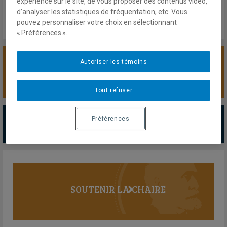
expérience sur le site, de vous proposer des contenus vidéo,
d’analyser les statistiques de fréquentation, etc. Vous
pouvez personnaliser votre choix en sélectionnant
« Préférences ».
Autoriser les témoins
SOUTENIR LA CHAIRE
Tout refuser
PARTENAIRES MAJEURS
Préférences
Tous les partenaires
SOUTENIR LA CHAIRE