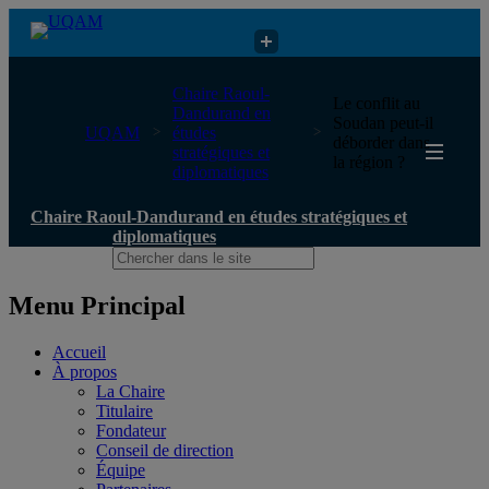
Chaire Raoul-Dandurand en études stratégiques et diplomatiques
Chaire Raoul-
Le conflit au
Dandurand en
Soudan peut-il
UQAM
études
déborder dans
stratégiques et
la région ?
diplomatiques
Chaire Raoul-Dandurand en études stratégiques et
diplomatiques
Menu Principal
Accueil
À propos
La Chaire
Titulaire
Fondateur
Conseil de direction
Équipe