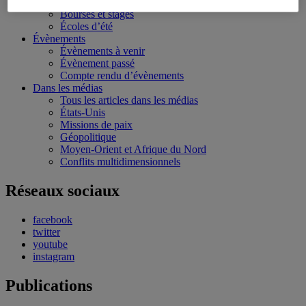
Conférences personnalisées
Bourses et stages
Écoles d’été
Évènements
Évènements à venir
Évènement passé
Compte rendu d’évènements
Dans les médias
Tous les articles dans les médias
États-Unis
Missions de paix
Géopolitique
Moyen-Orient et Afrique du Nord
Conflits multidimensionnels
Réseaux sociaux
facebook
twitter
youtube
instagram
Publications