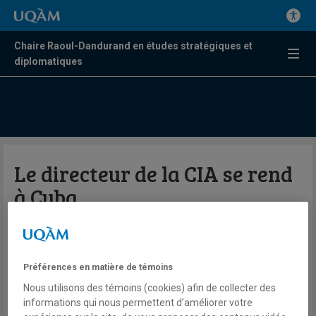
Chaire Raoul-Dandurand en études stratégiques et
diplomatiques
Le directeur de la CIA se rend
à Cuba
Valérie Beaudoin
Radio
98,5 FM
Préférences en matière de témoins
Le Québec maintenant
Nous utilisons des témoins (cookies) afin de collecter des
Vendredi 15 mai 2026
informations qui nous permettent d’améliorer votre
Lien externe