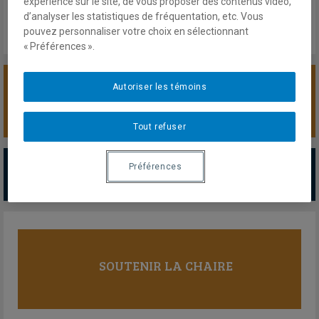
expérience sur le site, de vous proposer des contenus vidéo,
d’analyser les statistiques de fréquentation, etc. Vous
pouvez personnaliser votre choix en sélectionnant
« Préférences ».
Autoriser les témoins
SOUTENIR LA CHAIRE
Tout refuser
PARTENAIRES MAJEURS
Préférences
Tous les partenaires
SOUTENIR LA CHAIRE