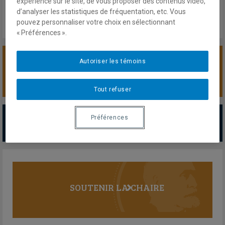
expérience sur le site, de vous proposer des contenus vidéo,
d’analyser les statistiques de fréquentation, etc. Vous
pouvez personnaliser votre choix en sélectionnant
« Préférences ».
Autoriser les témoins
SOUTENIR LA CHAIRE
Tout refuser
PARTENAIRES MAJEURS
Préférences
Tous les partenaires
SOUTENIR LA CHAIRE