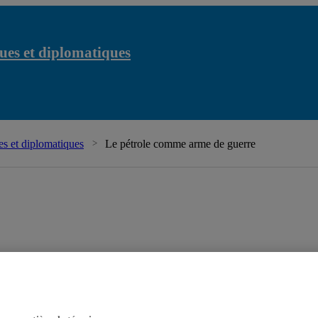
ues et diplomatiques
Cha
s et diplomatiques
Le pétrole comme arme de guerre