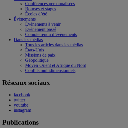
Conférences personnalisées
Bourses et stages
Écoles d’été
Évènements
Évènements à venir
Évènement passé
Compte rendu d’évènements
Dans les médias
Tous les articles dans les médias
États-Unis
Missions de paix
Géopolitique
Moyen-Orient et Afrique du Nord
Conflits multidimensionnels
Réseaux sociaux
facebook
twitter
youtube
instagram
Publications