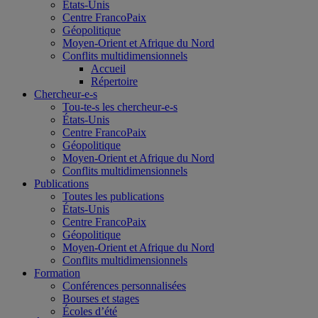
États-Unis
Centre FrancoPaix
Géopolitique
Moyen-Orient et Afrique du Nord
Conflits multidimensionnels
Accueil
Répertoire
Chercheur-e-s
Tou-te-s les chercheur-e-s
États-Unis
Centre FrancoPaix
Géopolitique
Moyen-Orient et Afrique du Nord
Conflits multidimensionnels
Publications
Toutes les publications
États-Unis
Centre FrancoPaix
Géopolitique
Moyen-Orient et Afrique du Nord
Conflits multidimensionnels
Formation
Conférences personnalisées
Bourses et stages
Écoles d’été