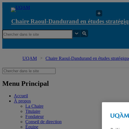
Chaire Raoul-Dandurand en études stratégiq
UQAM
Chaire Raoul-Dandurand en études stratégique
Menu Principal
Accueil
À propos
La Chaire
Titulaire
Fondateur
Conseil de direction
Équipe