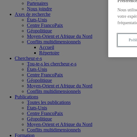
Préférence
Partenaires
Nous joindre
Nous utilis
Axes de recherche
votre expér
États-Unis
fréquentati
Centre FrancoPaix
Géopolitique
Moyen-Orient et Afrique du Nord
Préf
Conflits multidimensionnels
Accueil
Répertoire
Chercheur-e-s
Tou-te-s les chercheur-e-s
États-Unis
Centre FrancoPaix
Géopolitique
Moyen-Orient et Afrique du Nord
Conflits multidimensionnels
Publications
Toutes les publications
États-Unis
Centre FrancoPaix
Géopolitique
Moyen-Orient et Afrique du Nord
Conflits multidimensionnels
Formation