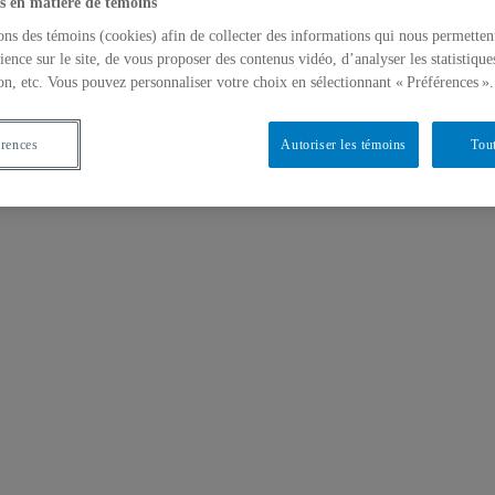
s en matière de témoins
ons des témoins (cookies) afin de collecter des informations qui nous permetten
ience sur le site, de vous proposer des contenus vidéo, d’analyser les statistique
on, etc. Vous pouvez personnaliser votre choix en sélectionnant « Préférences ».
érences
Autoriser les témoins
Tout