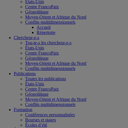
États-Unis
Centre FrancoPaix
Géopolitique
Moyen-Orient et Afrique du Nord
Conflits multidimensionnels
Accueil
Répertoire
Chercheur-e-s
Tou-te-s les chercheur-e-s
États-Unis
Centre FrancoPaix
Géopolitique
Moyen-Orient et Afrique du Nord
Conflits multidimensionnels
Publications
Toutes les publications
États-Unis
Centre FrancoPaix
Géopolitique
Moyen-Orient et Afrique du Nord
Conflits multidimensionnels
Formation
Conférences personnalisées
Bourses et stages
Écoles d’été