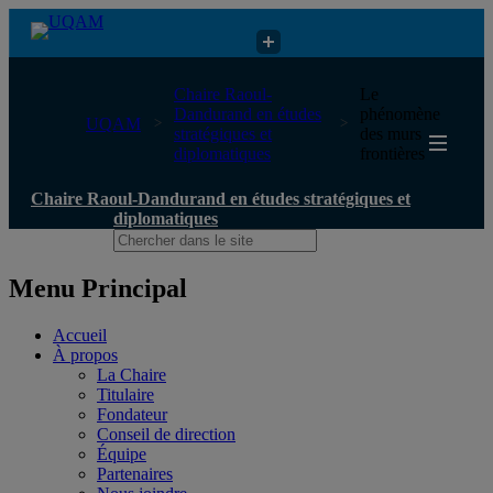
Chaire Raoul-Dandurand en études stratégiques et diplomatiques
Chaire Raoul-
Le
Dandurand en études
phénomène
UQAM
stratégiques et
des murs
diplomatiques
frontières
Chaire Raoul-Dandurand en études stratégiques et
diplomatiques
Menu Principal
Accueil
À propos
La Chaire
Titulaire
Fondateur
Conseil de direction
Équipe
Partenaires