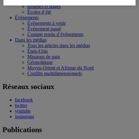
Conférences personnalisées
Bourses et stages
Écoles d’été
Évènements
Évènements à venir
Évènement passé
Compte rendu d’évènements
Dans les médias
Tous les articles dans les médias
États-Unis
Missions de paix
Géopolitique
Moyen-Orient et Afrique du Nord
Conflits multidimensionnels
Réseaux sociaux
facebook
twitter
youtube
instagram
Publications