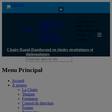
Chaire Raoul-Dandurand en études stratégiques et diplomatiques
Chaire Raoul-
Le Qatar au
Dandurand en
coeur de la
UQAM
études
polémique à la
stratégiques et
Coupe du
diplomatiques
monde
Chaire Raoul-Dandurand en études stratégiques et
diplomatiques
Menu Principal
Accueil
À propos
La Chaire
Titulaire
Fondateur
Conseil de direction
Équipe